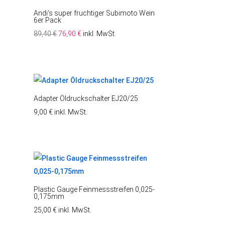
Andi‘s super fruchtiger Subimoto Wein
6er Pack
Ursprünglicher
Aktueller
89,40
€
76,90
€
inkl. MwSt.
Preis
Preis
war:
ist:
89,40 €
76,90 €.
Adapter Öldruckschalter EJ20/25
9,00
€
inkl. MwSt.
Plastic Gauge Feinmessstreifen 0,025-
0,175mm
25,00
€
inkl. MwSt.