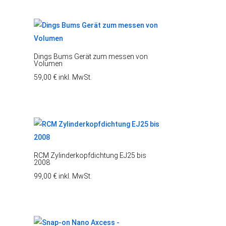
war:
ist:
289,00 €
222,00 €.
Dings Bums Gerät zum messen von
Volumen
59,00
€
inkl. MwSt.
RCM Zylinderkopfdichtung EJ25 bis
2008
99,00
€
inkl. MwSt.