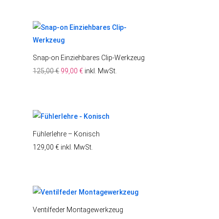
Snap-on Einziehbares Clip-Werkzeug
Ursprünglicher
Aktueller
125,00
€
99,00
€
inkl. MwSt.
Preis
Preis
war:
ist:
125,00 €
99,00 €.
Fühlerlehre – Konisch
129,00
€
inkl. MwSt.
Ventilfeder Montagewerkzeug