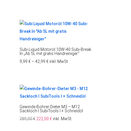
Subi Liquid Motoröl 10W-40 Subi-Break
In „Ab 5L mit gratis Handreiniger“
9,99
€
–
42,99
€
inkl. MwSt.
Gewinde-Bohrer-Dieter M3 – M12
Sackloch l SubiTools l + Schneidöl
Ursprünglicher
Aktueller
289,00
€
222,00
€
inkl. MwSt.
Preis
Preis