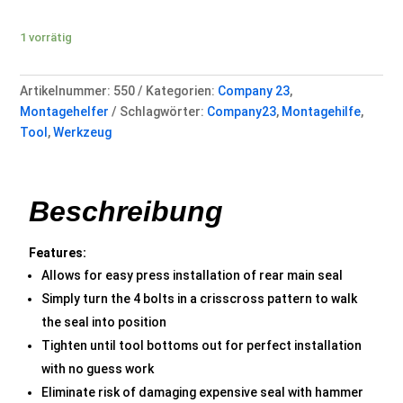
Rear
Main
1 vorrätig
Seal
Installer
Artikelnummer:
550
Kategorien:
Company 23
,
#550
Montagehelfer
Schlagwörter:
Company23
,
Montagehilfe
,
Menge
Tool
,
Werkzeug
Beschreibung
Features:
Allows for easy press installation of rear main seal
Simply turn the 4 bolts in a crisscross pattern to walk
the seal into position
Tighten until tool bottoms out for perfect installation
with no guess work
Eliminate risk of damaging expensive seal with hammer