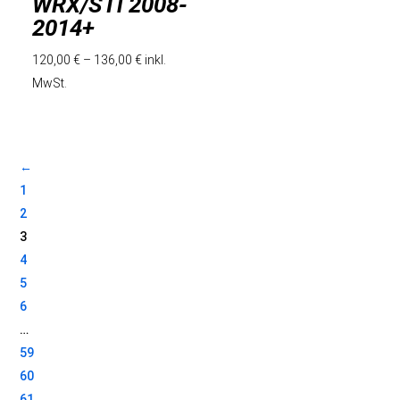
WRX/STi 2008-
2014+
120,00
€
–
136,00
€
inkl.
MwSt.
←
1
2
3
4
5
6
…
59
60
61