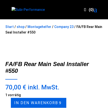
(0)
Start
/
shop
/
Montagehelfer
/
Company 23
/ FA/FB Rear Main
Seal Installer #550
FA/FB Rear Main Seal Installer
#550
70,00
€
inkl. MwSt.
1 vorrätig
IN DEN WARENKORB
FA/FB