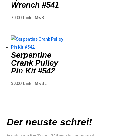
Wrench #541
70,00
€
inkl. MwSt.
Serpentine
Crank Pulley
Pin Kit #542
30,00
€
inkl. MwSt.
Der neuste schrei!
Nach
Ergebnisse 9 – 12 von 244 werden angezeigt