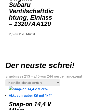
Subaru
Ventilschaftdic
htung, Einlass
– 13207AA120
2,69
€
inkl. MwSt.
Der neuste schrei!
Nach
Ergebnisse 213 – 216 von 244 werden angezeigt
Beliebtheit
sortiert
Snap-on 14,4 V