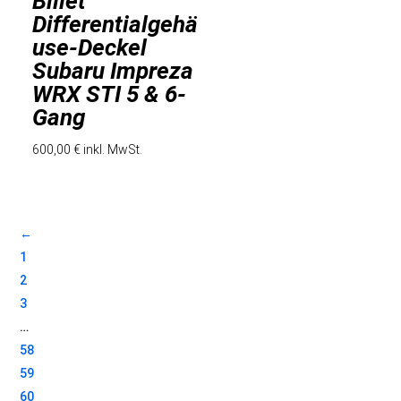
Billet
Differentialgehä
use-Deckel
Subaru Impreza
WRX STI 5 & 6-
Gang
600,00
€
inkl. MwSt.
←
1
2
3
…
58
59
60