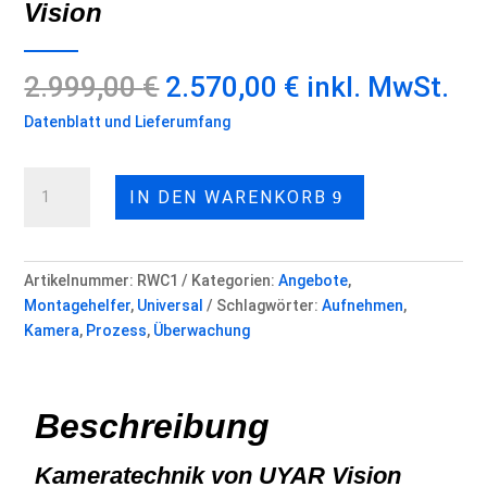
Vision
Ursprünglicher
Aktueller
2.999,00
€
2.570,00
€
inkl. MwSt.
Preis
Preis
Datenblatt und Lieferumfang
war:
ist:
2.999,00 €
2.570,00 €.
Kamerasystem
IN DEN WARENKORB
für
CNC
-
Visionline
Artikelnummer:
RWC1
Kategorien:
Angebote
,
RWC
Montagehelfer
,
Universal
Schlagwörter:
Aufnehmen
,
2.0
Kamera
,
Prozess
,
Überwachung
von
UYAR-
Vision
Beschreibung
Menge
Kameratechnik von UYAR Vision