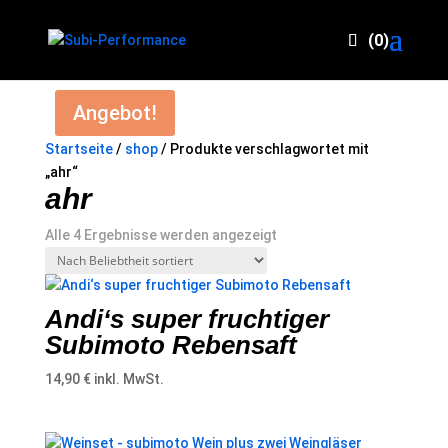
(0)
Angebot!
Startseite
/
shop
/ Produkte verschlagwortet mit
„ahr“
ahr
Nach
Alle 4 Ergebnisse werden angezeigt
Beliebtheit
sortiert
Andi‘s super fruchtiger
Subimoto Rebensaft
14,90
€
inkl. MwSt.