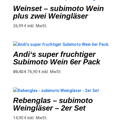
Weinset – subimoto Wein
plus zwei Weingläser
26,99
€
inkl. MwSt.
Andi‘s super fruchtiger
Subimoto Wein 6er Pack
Ursprünglicher
Aktueller
89,40
€
76,90
€
inkl. MwSt.
Preis
Preis
war:
ist:
89,40 €
76,90 €.
Rebenglas – subimoto
Weingläser – 2er Set
14,90
€
inkl. MwSt.