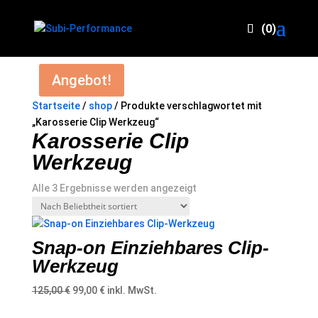
(0)
Angebot!
Startseite
/
shop
/ Produkte verschlagwortet mit
„Karosserie Clip Werkzeug“
Karosserie Clip
Werkzeug
Nach
Alle 3 Ergebnisse werden angezeigt
Beliebtheit
sortiert
Snap-on Einziehbares Clip-
Werkzeug
Ursprünglicher
Aktueller
125,00
€
99,00
€
inkl. MwSt.
Preis
Preis