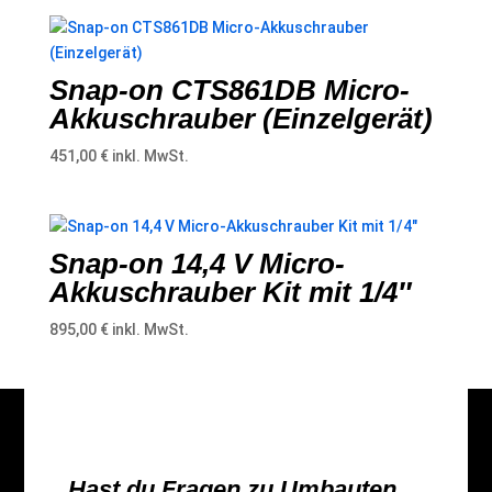
war:
ist:
125,00 €
99,00 €.
Snap-on CTS861DB Micro-
Akkuschrauber (Einzelgerät)
451,00
€
inkl. MwSt.
Snap-on 14,4 V Micro-
Akkuschrauber Kit mit 1/4″
895,00
€
inkl. MwSt.
Hast du Fragen zu Umbauten,