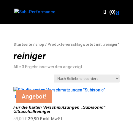
(0)
Startseite
/
shop
/ Produkte verschlagwortet mit „reiniger“
reiniger
Nach
Alle 3 Ergebnisse werden angezeigt
Beliebtheit
sortiert
Angebot!
Für die harten Verschmutzungen „Subisonic“
Ultraschallreiniger
Ursprünglicher
Aktueller
59,00
€
29,90
€
inkl. MwSt.
Preis
Preis
war:
ist: