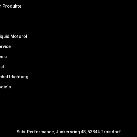
n Produkte
Liquid Motoröl
ervice
onic
al
schaftdichtung
odie`s
Subi-Performance, Junkersring 48, 53844 Troisdorf