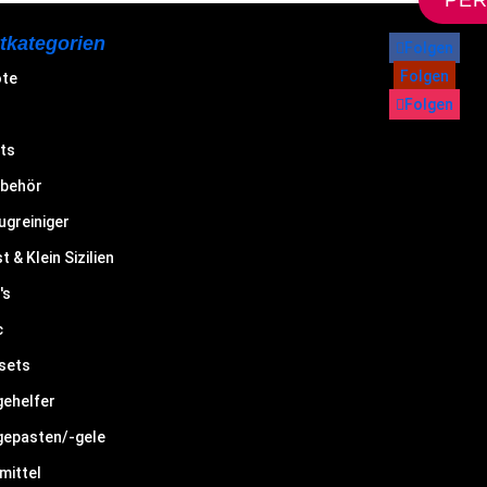
PER
tkategorien
Folgen
Folgen
ote
Folgen
ts
behör
ugreiniger
t & Klein Sizilien
's
c
sets
ehelfer
epasten/-gele
mittel