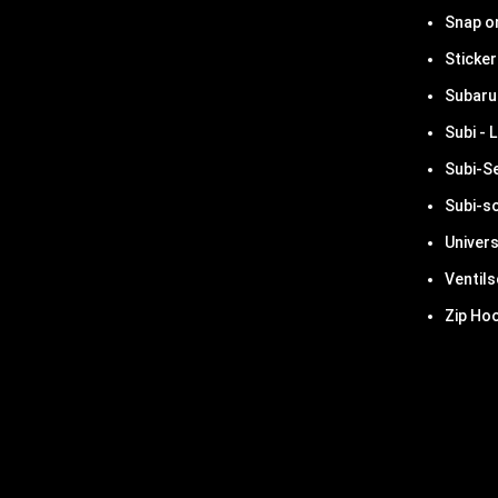
Snap o
Sticker
Subaru
Subi - 
Subi-S
Subi-s
Univers
Ventil
Zip Ho