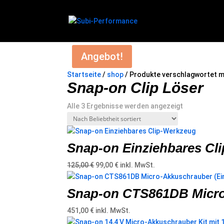
Angebot!
Startseite
/
shop
/ Produkte verschlagwortet mi
Snap-on Clip Löser
Nach
Alle 3 Ergebnisse werden angezeigt
Beliebtheit
sortiert
Snap-on Einziehbares Cl
Ursprünglicher
Aktueller
125,00
€
99,00
€
inkl. MwSt.
Preis
Preis
war:
ist:
Snap-on CTS861DB Micro-
125,00 €
99,00 €.
451,00
€
inkl. MwSt.