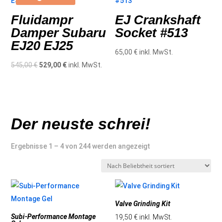
Fluidampr
EJ Crankshaft
Damper Subaru
Socket #513
EJ20 EJ25
65,00
€
inkl. MwSt.
Ursprünglicher
Aktueller
545,00
€
529,00
€
inkl. MwSt.
Preis
Preis
war:
ist:
545,00 €
529,00 €.
Der neuste schrei!
Nach
Ergebnisse 1 – 4 von 244 werden angezeigt
Beliebtheit
sortiert
Valve Grinding Kit
Subi-Performance Montage
19,50
€
inkl. MwSt.