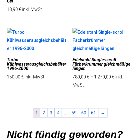
Gel
18,90
€
inkl. MwSt.
Turbo
Edelstahl Single-scroll
Kühlwasserausgleichsbehälter
Fächerkrümmer gleichmäßige
1996-2000
längen
150,00
€
inkl. MwSt.
780,00
€
–
1.270,00
€
inkl.
MwSt.
1
2
3
4
…
59
60
61
→
Nicht fündig geworden?