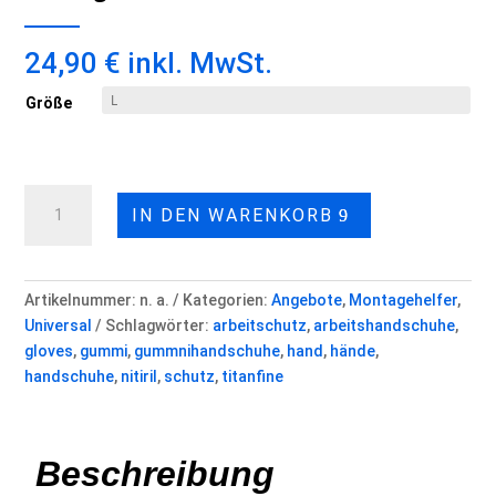
24,90
€
inkl. MwSt.
Größe
Nitril
IN DEN WARENKORB
"Diamond
Grip"
Arbeitshandschuhe
in
Artikelnummer:
n. a.
Kategorien:
Angebote
,
Montagehelfer
,
Super
Universal
Schlagwörter:
arbeitschutz
,
arbeitshandschuhe
,
Strong.
gloves
,
gummi
,
gummnihandschuhe
,
hand
,
hände
,
Menge
handschuhe
,
nitiril
,
schutz
,
titanfine
Beschreibung